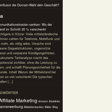
influsst die Domain-Wahl dein Geschäft?
BB
mmunikationskosten senken: Wo der
tand im Schnitt 35 % verschenkt
htigste in Kürze: Viele mittelständische
hmen zahlen für Telefonie, Mobilfunk und
t mehr, als nötig wäre. Ursache sind
ene Doppelstrukturen, ungenutzte
sse und verpasste Kündigungsfristen.
rukturierte Tarifanalyse macht das
potenzial sichtbar, ohne die Leistung zu
rn, und schafft Planungssicherheit für die
unde. Inhalt Warum der Mittelstand bei
en so viel verschenkt Die typischen
allen […]
AGWÖRTER
Affiliate Marketing
Amazon
Backlinks
annerwerbung
Bilddatenbanken
Bilder
Blog