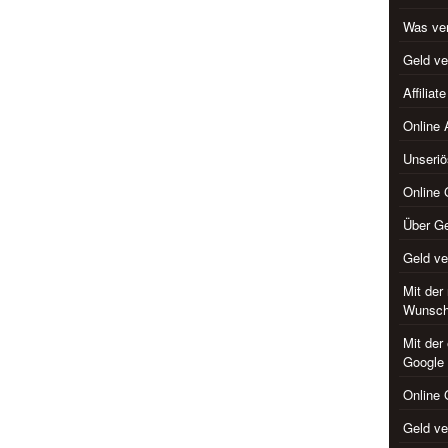
Was ver
Geld ve
Affilia
Online 
Unseriö
Online 
Über Ge
Geld v
Mit der
Wunsch
Mit der
Google
Online 
Geld ve