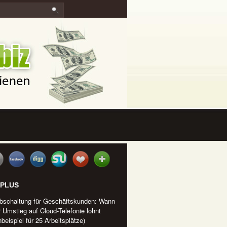
IPLUS
bschaltung für Geschäftskunden: Wann
r Umstieg auf Cloud-Telefonie lohnt
beispiel für 25 Arbeitsplätze)