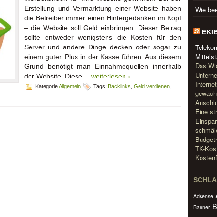
Erstellung und Vermarktung einer Website haben
Wie bee
die Betreiber immer einen Hintergedanken im Kopf
– die Website soll Geld einbringen. Dieser Betrag
EKI
sollte entweder wenigstens die Kosten für den
Teleko
Server und andere Dinge decken oder sogar zu
Mittels
einem guten Plus in der Kasse führen. Aus diesem
Das Wic
Grund benötigt man Einnahmequellen innerhalb
Unterne
der Website. Diese…
weiterlesen ›
Interne
Kategorie
Allgemein
Tags:
Backlinks
,
Geld verdienen
,
gewachs
r
Anschlü
erbekunden
Eine st
r
re
Einspar
ebsite
schmäle
ewinnen
Budgetr
TK-Kost
Kostenf
SCHL
Adsense
B
Banner