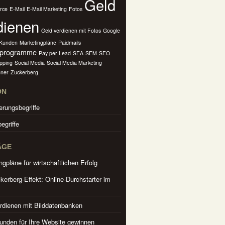
Geld
rce
E-Mail
E-Mail Marketing
Fotos
dienen
Geld verdienen mit Fotos
Google
Kunden
Marketingpläne
Paidmails
rprogramme
Pay per Lead
SEA
SEM
SEO
pping
Social Media
Social Media Marketing
ner
Zuckerberg
ON
erungsbegriffe
egriffe
ÄGE
ngpläne für wirtschaftlichen Erfolg
kerberg-Effekt: Online-Durchstarter im
rdienen mit Bilddatenbanken
nden für Ihre Website gewinnen