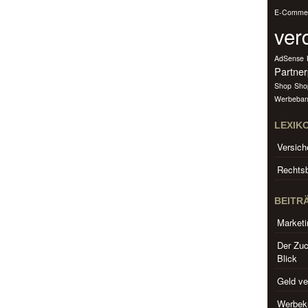
E-Comme
ver
AdSense
Partne
Shop
Sho
Werbeban
LEXIK
Versich
Rechtsb
BEITR
Marketi
Der Zuc
Blick
Geld ve
Werbeku