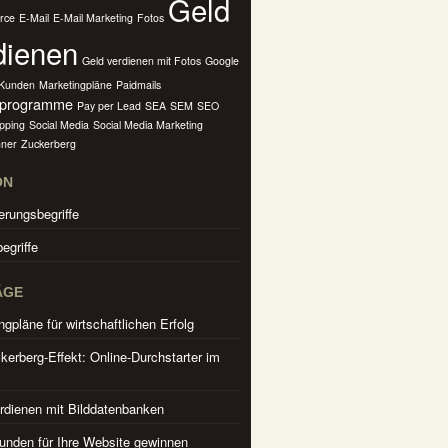
Geld
rce
E-Mail
E-Mail Marketing
Fotos
dienen
Geld verdienen mit Fotos
Google
Kunden
Marketingpläne
Paidmails
rprogramme
Pay per Lead
SEA
SEM
SEO
pping
Social Media
Social Media Marketing
ner
Zuckerberg
ON
erungsbegriffe
egriffe
ÄGE
ngpläne für wirtschaftlichen Erfolg
kerberg-Effekt: Online-Durchstarter im
rdienen mit Bilddatenbanken
nden für Ihre Website gewinnen