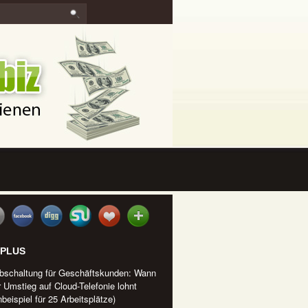
IPLUS
bschaltung für Geschäftskunden: Wann
r Umstieg auf Cloud-Telefonie lohnt
beispiel für 25 Arbeitsplätze)