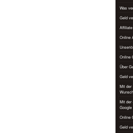
Was ver
Geld ve
Affilia
Online 
Unseriö
Online 
Über Ge
Geld v
Mit der
Wunsch
Mit der
Google
Online 
Geld ve