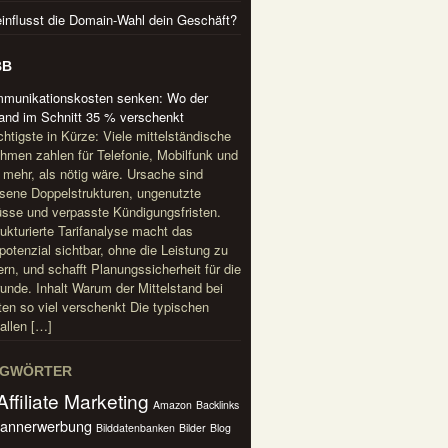
influsst die Domain-Wahl dein Geschäft?
BB
mmunikationskosten senken: Wo der
tand im Schnitt 35 % verschenkt
htigste in Kürze: Viele mittelständische
hmen zahlen für Telefonie, Mobilfunk und
t mehr, als nötig wäre. Ursache sind
ene Doppelstrukturen, ungenutzte
sse und verpasste Kündigungsfristen.
rukturierte Tarifanalyse macht das
potenzial sichtbar, ohne die Leistung zu
rn, und schafft Planungssicherheit für die
unde. Inhalt Warum der Mittelstand bei
en so viel verschenkt Die typischen
allen […]
AGWÖRTER
Affiliate Marketing
Amazon
Backlinks
annerwerbung
Bilddatenbanken
Bilder
Blog