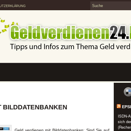
UTZERKLÄRUNG
T BILDDATENBANKEN
EPS
ISDN-A
sich de
(Rechen
Geld verdienen mit Bilddatenbanken: Sind Sie auf