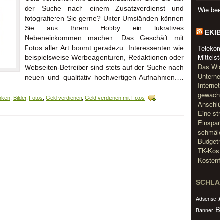
der Suche nach einem Zusatzverdienst und
Wie bee
fotografieren Sie gerne? Unter Umständen können
Sie aus Ihrem Hobby ein lukratives
EKI
Nebeneinkommen machen. Das Geschäft mit
Teleko
Fotos aller Art boomt geradezu. Interessenten wie
Mittels
beispielsweise Werbeagenturen, Redaktionen oder
Das Wic
Webseiten-Betreiber sind stets auf der Suche nach
Unterne
neuen und qualitativ hochwertigen Aufnahmen.…
Interne
gewachs
nken
,
Bilder
,
Fotos
,
Geld verdienen
,
Geld verdienen mit Fotos
Anschlü
Eine st
Einspar
schmäle
Budgetr
TK-Kost
Kostenf
SCHL
Adsense
B
Banner