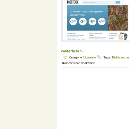
weiterlesen ›
Kategorie
Allgemein
Tags:
Bilddatenba
für
Kommentare deaktiviert
Geld
verdienen
mit
Bilddatenbanken