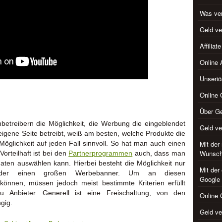
Was ver
Geld ve
Affilia
Online 
Unseriö
Online 
Über Ge
etreibern die Möglichkeit, die Werbung die eingeblendet
Geld v
eigene Seite betreibt, weiß am besten, welche Produkte die
 Möglichkeit auf jeden Fall sinnvoll. So hat man auch einen
Mit der
Wunsch
Vorteilhaft ist bei den
Partnerprogrammen
auch, dass man
ten auswählen kann. Hierbei besteht die Möglichkeit nur
Mit der
, oder einen großen Werbebanner. Um an diesen
Google
önnen, müssen jedoch meist bestimmte Kriterien erfüllt
zu Anbieter. Generell ist eine Freischaltung, von den
Online 
gig.
Geld ve