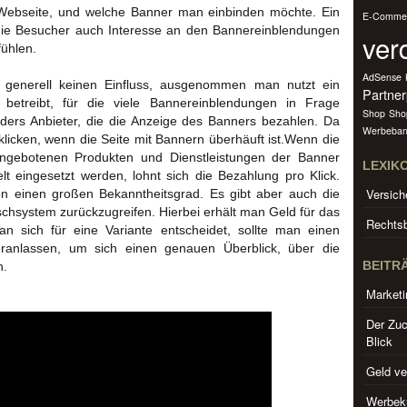
Webseite, und welche Banner man einbinden möchte. Ein
E-Comme
b die Besucher auch Interesse an den Bannereinblendungen
ver
fühlen.
AdSense
h generell keinen Einfluss, ausgenommen man nutzt ein
Partne
betreibt, für die viele Bannereinblendungen in Frage
Shop
Sho
ers Anbieter, die die Anzeige des Banners bezahlen. Da
Werbeban
licken, wenn die Seite mit Bannern überhäuft ist.Wenn die
angebotenen Produkten und Dienstleistungen der Banner
LEXIK
t eingesetzt werden, lohnt sich die Bezahlung pro Klick.
Versich
hon einen großen Bekanntheitsgrad. Es gibt aber auch die
schsystem zurückzugreifen. Hierbei erhält man Geld für das
Rechtsb
n sich für eine Variante entscheidet, sollte man einen
veranlassen, um sich einen genauen Überblick, über die
BEITR
n.
Marketi
Der Zuc
Blick
Geld ve
Werbeku