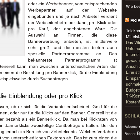
oder ein Werbebanner, vom entsprechenden
Wie bee
Werbepartner, auf der Webseite
eingebunden und je nach Anbieter verdient
EKI
der Webseitenbetreiber dann, pro Klick oder
pro Kauf, der angebotenen Ware. Die
Teleko
Auswahl an Firmen, die diese
Mittels
Bannerwerbung anbieten, ist mittlerweile
Das Wic
sehr groß, und die meisten bieten auch
Unterne
spezielle Partnerprogramme an. Das
Interne
gewachs
bekannteste Partnerprogramm ist
Anschlü
Generell kann man zwischen unterschiedlichen Arten der
Eine st
m einen die Bezahlung pro Bannerklick, für die Einblendung
Einspar
beispielsweise durch Suchanfragen.
schmäle
Budgetr
ie Einblendung oder pro Klick
TK-Kost
Kostenf
sen, ob er sich für die Variante entscheidet, Geld für die
, oder nur für die Klicks auf den Banner. Generell ist die
SCHL
r bezahlt als ein Bannerklick. Da man bei Klickraten von
 Bannerklicks zweistellige Centbeträge erhalten. Bei den
Adsense
ng jedoch im Bereich von Zehntelcents. Welches Verfahren
B
Banner
ngt von unterschiedlichen Faktoren ab. Das ist zum einen die