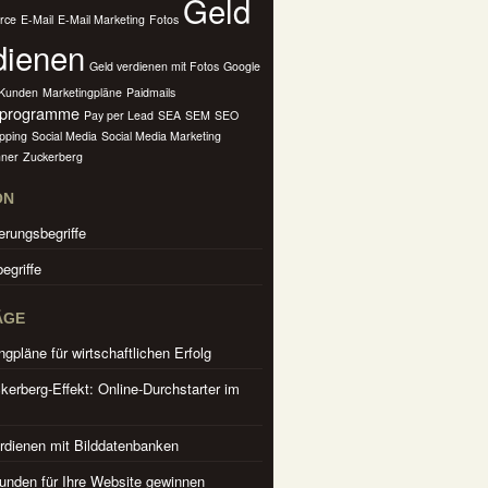
Geld
rce
E-Mail
E-Mail Marketing
Fotos
dienen
Geld verdienen mit Fotos
Google
Kunden
Marketingpläne
Paidmails
rprogramme
Pay per Lead
SEA
SEM
SEO
pping
Social Media
Social Media Marketing
ner
Zuckerberg
ON
erungsbegriffe
egriffe
ÄGE
ngpläne für wirtschaftlichen Erfolg
kerberg-Effekt: Online-Durchstarter im
rdienen mit Bilddatenbanken
nden für Ihre Website gewinnen