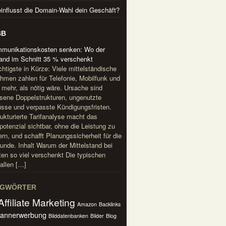
influsst die Domain-Wahl dein Geschäft?
BB
mmunikationskosten senken: Wo der
tand im Schnitt 35 % verschenkt
htigste in Kürze: Viele mittelständische
hmen zahlen für Telefonie, Mobilfunk und
t mehr, als nötig wäre. Ursache sind
ene Doppelstrukturen, ungenutzte
sse und verpasste Kündigungsfristen.
rukturierte Tarifanalyse macht das
potenzial sichtbar, ohne die Leistung zu
rn, und schafft Planungssicherheit für die
unde. Inhalt Warum der Mittelstand bei
en so viel verschenkt Die typischen
allen […]
AGWÖRTER
Affiliate Marketing
Amazon
Backlinks
annerwerbung
Bilddatenbanken
Bilder
Blog